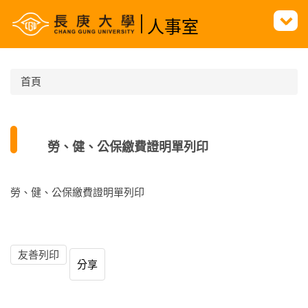
跳
人事室
到
主
要
內
首頁
容
區
勞、健、公保繳費證明單列印
勞、健、公保繳費證明單列印
友善列印
分享